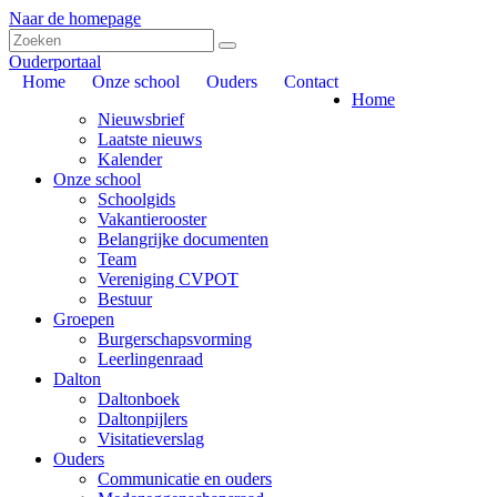
Naar de homepage
Ouderportaal
Home
Onze school
Ouders
Contact
Home
Nieuwsbrief
Laatste nieuws
Kalender
Onze school
Schoolgids
Vakantierooster
Belangrijke documenten
Team
Vereniging CVPOT
Bestuur
Groepen
Burgerschapsvorming
Leerlingenraad
Dalton
Daltonboek
Daltonpijlers
Visitatieverslag
Ouders
Communicatie en ouders